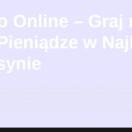
 Online – Graj 
Pieniądze w Na
synie
j swój profil. Dzięki temu wpłaty i wypłaty są szybsze. Możesz ł
ska. Hol jest czysty i posiada przezroczyste filtry do slotów 
czas zatrzymania i stały budżet sesji w zł. W Duel Casino pro
naleźć gry, które chcesz w niecałą minutę. Aby to zrobić, użyj f
y dopiero wtedy, gdy będziesz zadowolony z szybkości, zmienności