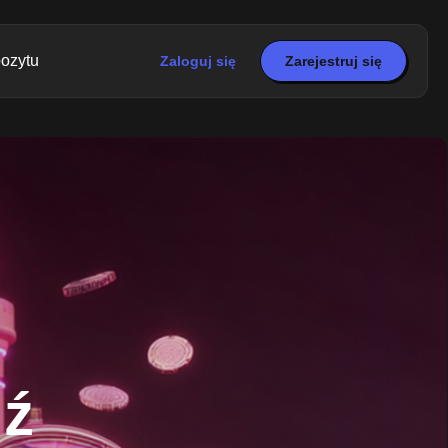
ozytu
Zaloguj się
Zarejestruj się
dź