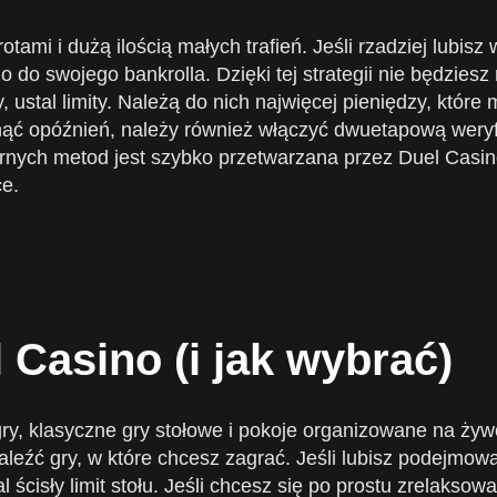
brotami i dużą ilością małych trafień. Jeśli rzadziej lubis
 do swojego bankrolla. Dzięki tej strategii nie będzies
 ustal limity. Należą do nich najwięcej pieniędzy, które
knąć opóźnień, należy również włączyć dwuetapową weryf
ych metod jest szybko przetwarzana przez Duel Casino, a
ce.
 Casino (i jak wybrać)
y, klasyczne gry stołowe i pokoje organizowane na żywo
leźć gry, w które chcesz zagrać. Jeśli lubisz podejmow
 ścisły limit stołu. Jeśli chcesz się po prostu zrelaksow