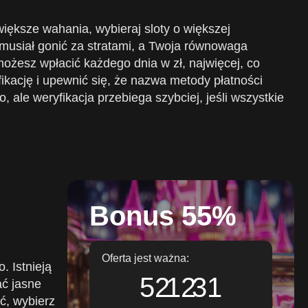
z większe wahania, wybieraj sloty o większej
z musiał gonić za stratami, a Twoja równowaga
 możesz wpłacić każdego dnia w zł, najwięcej, co
ikację i upewnić się, że nazwa metody płatności
le weryfikacja przebiega szybciej, jeśli wszystkie
Bonus 55%
Oferta jest ważna:
. Istnieją
52
12
30
ać jasne
ać, wybierz